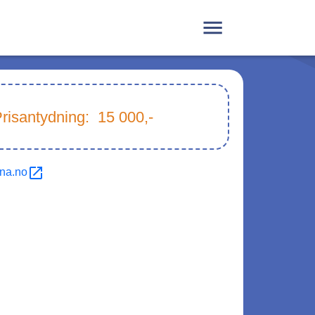
risantydning:
15 000
,-
ana.no