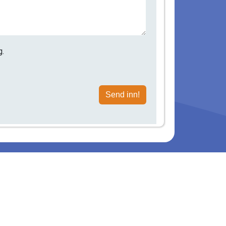
g.
Send inn!