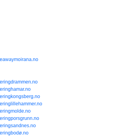
keawaymoirana.no
teringdrammen.no
teringhamar.no
teringkongsberg.no
eringlillehammer.no
teringmolde.no
teringporsgrunn.no
teringsandnes.no
teringbodø.no