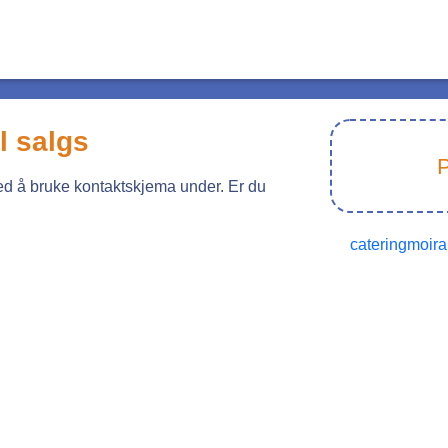
il salgs
P
ved å bruke kontaktskjema under. Er du
cateringmoir