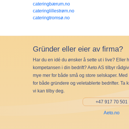
cateringbærum.no
cateringlillestrøm.no
cateringtromsø.no
Gründer eller eier av firma?
Har du en idé du ønsker å sette ut i live? Eller 
kompetansen i din bedrift? Aeto AS tilbyr rådgi
mye mer for både små og store selskaper. Med lan
for både gründere og veletablerte bedrifter. Ta 
vi kan tilby deg.
+47 917 70 501
Aeto.no