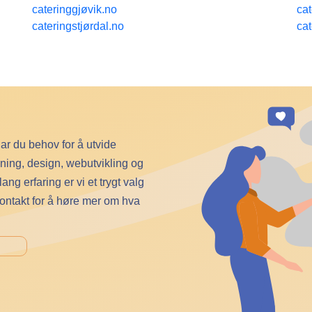
cateringgjøvik.no
ca
cateringstjørdal.no
ca
har du behov for å utvide
vning, design, webutvikling og
g erfaring er vi et trygt valg
kontakt for å høre mer om hva