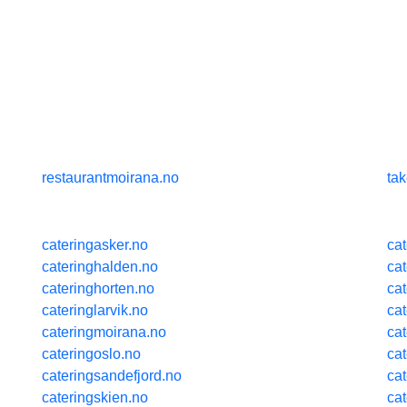
restaurantmoirana.no
ta
cateringasker.no
ca
cateringhalden.no
ca
cateringhorten.no
ca
cateringlarvik.no
cat
cateringmoirana.no
ca
cateringoslo.no
ca
cateringsandefjord.no
ca
cateringskien.no
ca