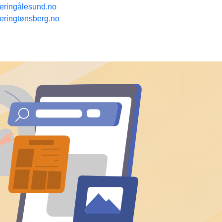
teringålesund.no
teringtønsberg.no