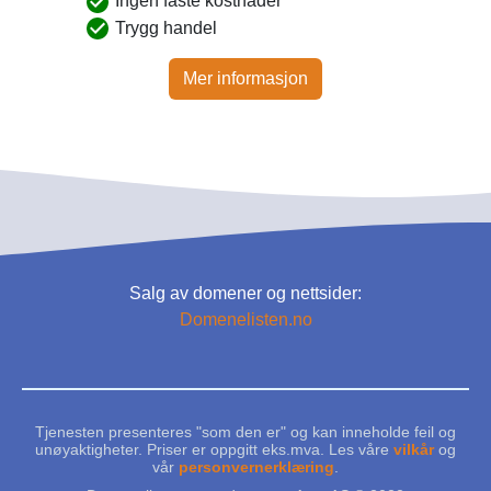
Ingen faste kostnader
Trygg handel
Mer informasjon
Salg av domener og nettsider:
Domenelisten.no
Tjenesten presenteres "som den er" og kan inneholde feil og
unøyaktigheter. Priser er oppgitt eks.mva. Les våre
vilkår
og
vår
personvernerklæring
.