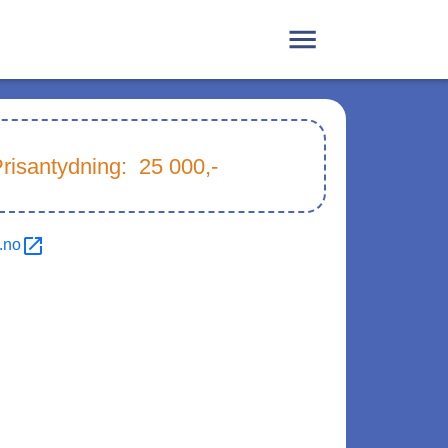
risantydning:
25 000
,-
.no