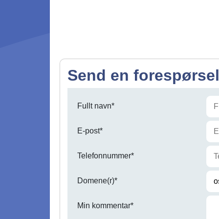
Send en forespørse
Fullt navn*
E-post*
Telefonnummer*
Domene(r)*
Min kommentar*