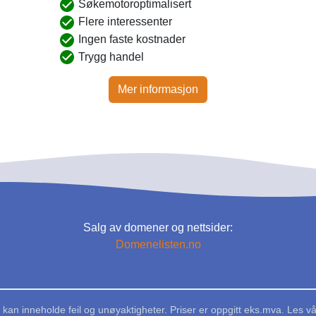
Søkemotoroptimalisert
Flere interessenter
Ingen faste kostnader
Trygg handel
Mer informasjon
Salg av domener og nettsider:
Domenelisten.no
kan inneholde feil og unøyaktigheter. Priser er oppgitt eks.mva. Les v