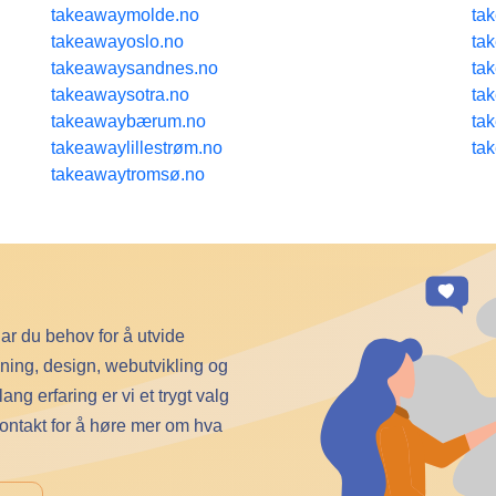
takeawaymolde.no
ta
takeawayoslo.no
ta
takeawaysandnes.no
ta
takeawaysotra.no
ta
takeawaybærum.no
ta
takeawaylillestrøm.no
ta
takeawaytromsø.no
har du behov for å utvide
vning, design, webutvikling og
g erfaring er vi et trygt valg
kontakt for å høre mer om hva