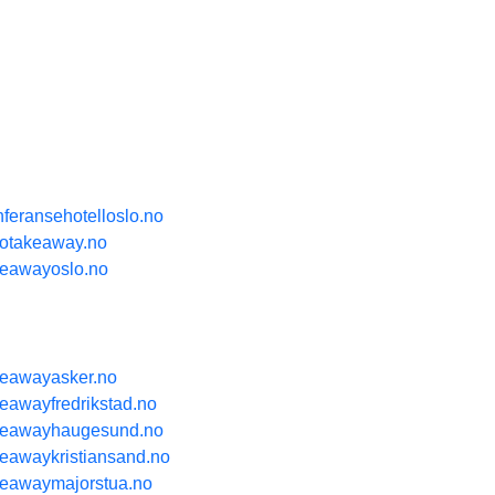
nferansehotelloslo.no
lotakeaway.no
keawayoslo.no
keawayasker.no
keawayfredrikstad.no
keawayhaugesund.no
keawaykristiansand.no
keawaymajorstua.no