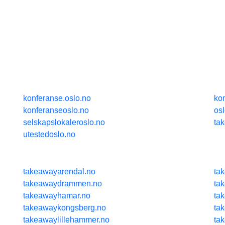
konferanse.oslo.no
ko
konferanseoslo.no
os
selskapslokaleroslo.no
ta
utestedoslo.no
takeawayarendal.no
ta
takeawaydrammen.no
ta
takeawayhamar.no
ta
takeawaykongsberg.no
ta
takeawaylillehammer.no
ta