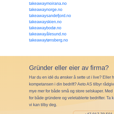
takeawaymoirana.no
takeawaynorge.no
takeawaysandefjord.no
takeawayskien.no
takeawaybodø.no
takeawayålesund.no
takeawaytønsberg.no
Gründer eller eier av firma?
Har du en idé du ønsker å sette ut i live? Eller 
kompetansen i din bedrift? Aeto AS tilbyr rådgi
mye mer for både små og store selskaper. Med lan
for både gründere og veletablerte bedrifter. Ta 
vi kan tilby deg.