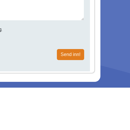
g.
Send inn!