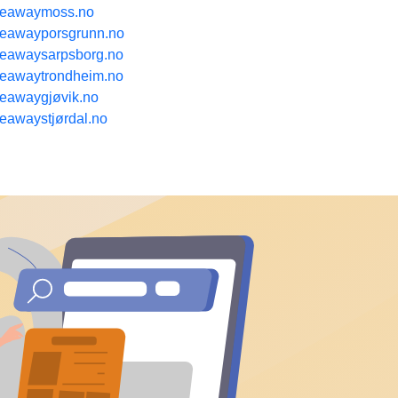
keawaymoss.no
keawayporsgrunn.no
keawaysarpsborg.no
keawaytrondheim.no
keawaygjøvik.no
keawaystjørdal.no