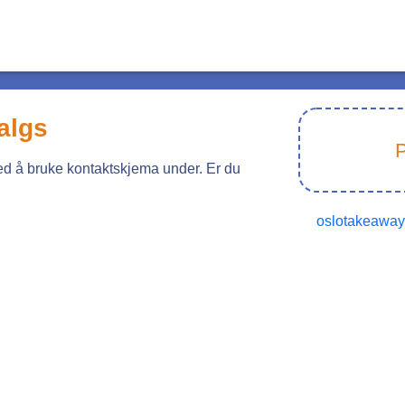
salgs
P
ved å bruke kontaktskjema under. Er du
oslotakeaway