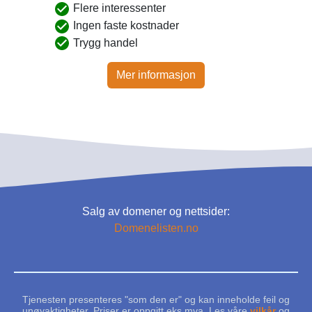
Flere interessenter
Ingen faste kostnader
Trygg handel
Mer informasjon
Salg av domener og nettsider:
Domenelisten.no
Tjenesten presenteres "som den er" og kan inneholde feil og
unøyaktigheter. Priser er oppgitt eks.mva. Les våre
vilkår
og