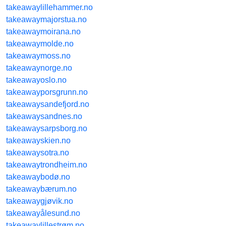
takeawaylillehammer.no
takeawaymajorstua.no
takeawaymoirana.no
takeawaymolde.no
takeawaymoss.no
takeawaynorge.no
takeawayoslo.no
takeawayporsgrunn.no
takeawaysandefjord.no
takeawaysandnes.no
takeawaysarpsborg.no
takeawayskien.no
takeawaysotra.no
takeawaytrondheim.no
takeawaybodø.no
takeawaybærum.no
takeawaygjøvik.no
takeawayålesund.no
takeawaylillestrøm.no