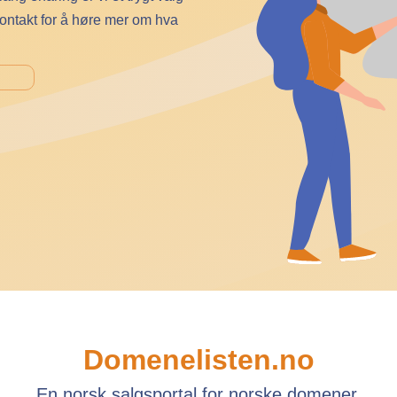
kontakt for å høre mer om hva
Domenelisten.no
En norsk salgsportal for norske domener.