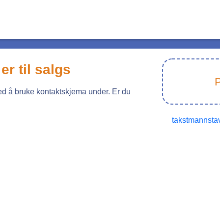
er til salgs
P
ved å bruke kontaktskjema under. Er du
takstmannsta