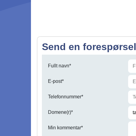
Send en forespørse
Fullt navn*
E-post*
Telefonnummer*
Domene(r)*
Min kommentar*