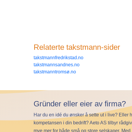
Relaterte
takstmann
-sider
takstmannfredrikstad.no
takstmannsandnes.no
takstmanntromsø.no
Gründer eller eier av firma?
Har du en idé du ønsker å sette ut i live? Eller 
kompetansen i din bedrift? Aeto AS tilbyr rådgi
mye mer for både små og store selskaper. Med lan