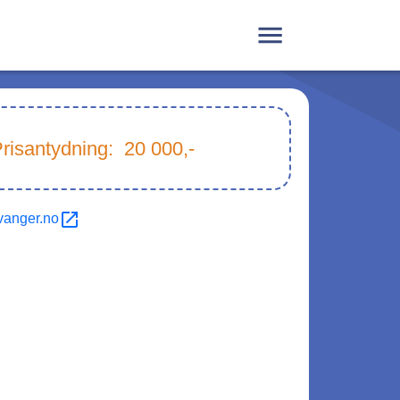
risantydning:
20 000
,-
vanger.no