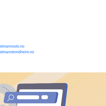
kstmannoslo.no
kstmanntrondheim.no