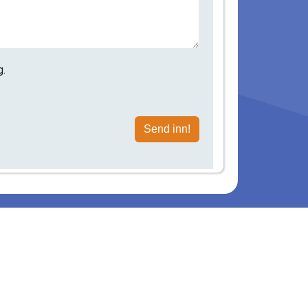
g.
Send inn!