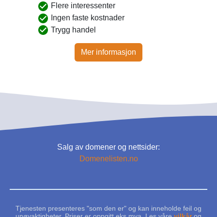
Flere interessenter
Ingen faste kostnader
Trygg handel
Mer informasjon
Salg av domener og nettsider:
Domenelisten.no
Tjenesten presenteres "som den er" og kan inneholde feil og
unøyaktigheter. Priser er oppgitt eks.mva. Les våre
vilkår
og