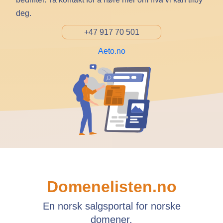
deg.
+47 917 70 501
Aeto.no
Domenelisten.no
En norsk salgsportal for norske
domener.