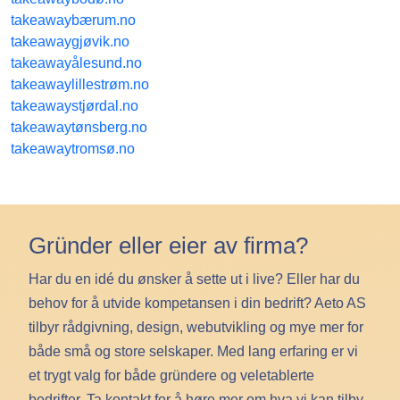
takeawaybærum.no
takeawaygjøvik.no
takeawayålesund.no
takeawaylillestrøm.no
takeawaystjørdal.no
takeawaytønsberg.no
takeawaytromsø.no
Gründer eller eier av firma?
Har du en idé du ønsker å sette ut i live? Eller har du
behov for å utvide kompetansen i din bedrift? Aeto AS
tilbyr rådgivning, design, webutvikling og mye mer for
både små og store selskaper. Med lang erfaring er vi
et trygt valg for både gründere og veletablerte
bedrifter. Ta kontakt for å høre mer om hva vi kan tilby