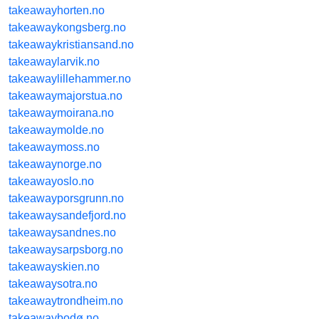
takeawayhorten.no
takeawaykongsberg.no
takeawaykristiansand.no
takeawaylarvik.no
takeawaylillehammer.no
takeawaymajorstua.no
takeawaymoirana.no
takeawaymolde.no
takeawaymoss.no
takeawaynorge.no
takeawayoslo.no
takeawayporsgrunn.no
takeawaysandefjord.no
takeawaysandnes.no
takeawaysarpsborg.no
takeawayskien.no
takeawaysotra.no
takeawaytrondheim.no
takeawaybodø.no